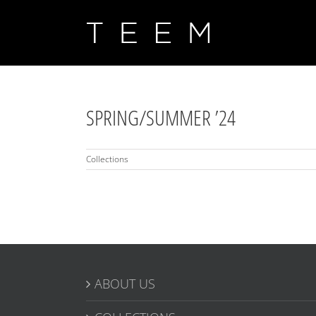
Skip
to
content
SPRING/SUMMER ’24
Collections
ABOUT US